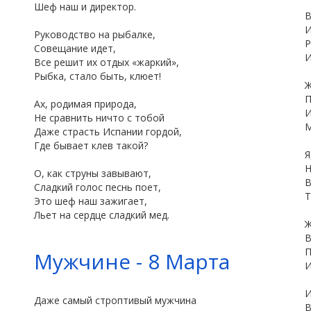
Шеф наш и директор.
В
И
Руководство на рыбалке,
Р
Совещание идет,
И
Все решит их отдых «жаркий»,
Рыбка, стало быть, клюет!
Ж
П
Ах, родимая природа,
И
Не сравнить ничто с тобой
М
Даже страсть Испании гордой,
Где бывает клев такой?
Я
Н
О, как струны завывают,
В
Сладкий голос песнь поет,
Т
Это шеф наш зажигает,
Льет на сердце сладкий мед.
Ж
В
П
Мужчине - 8 Марта
И
И
Даже самый строптивый мужчина
В