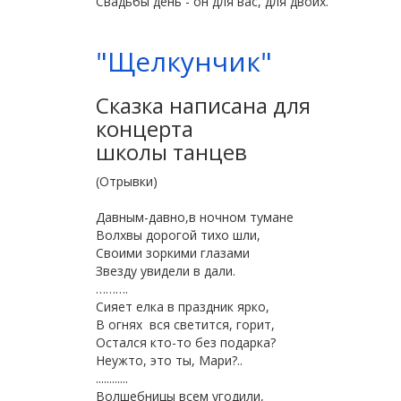
Свадьбы день - он для вас, для двоих.
"Щелкунчик"
Сказка написана для
концерта
школы танцев
(Отрывки)
Давным-давно,в ночном тумане
Волхвы дорогой тихо шли,
Своими зоркими глазами
Звезду увидели в дали.
……….
Сияет елка в праздник ярко,
В огнях вся светится, горит,
Остался кто-то без подарка?
Неужто, это ты, Мари?..
............
Волшебницы всем угодили,