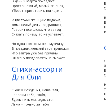
В день 8 Марта покладист,
В
Просто нежный, милый ягненок,
С
Уберет, приготовит, погладит.
В
И цветочки женщине подарит,
В
Дома целый день поздравляет,
П
Говорит все слова, что за год
В
Сказать почему-то не успевает.
Но одна только мысль мужчину
В праздник женский этот тревожит,
Что завтра уже без причины
Он жену поздравлять не сможет.
С
Я
Стихи-ассорти
В
Для Оли
Н
Т
С Днем Рождения, наша Оля,
Н
Говорим тебе, любя,
М
Будем пить мы, сидя, стоя,
Лежа – только за тебя.