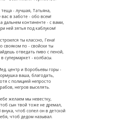
 теща - лучшая, Татьяна,
 вас в заботе - обо всем!
а дальнем континенте - с вами,
ри ней зятья под каблуком!
строился ты классно, Гена!
о свояком по - свойски ты
айдешь отведать пиво с пеной,
 в супермаркет - колбасы.
ед. центр и Воробьевы горы -
ормушка ваша, благодать,
отя с полицией непросто
рабов, негров выселять.
ебе желаем мы невестку,
тоб сын твой тоже не дремал,
 внука, чтоб сопел он в детской
ебя, чтоб дедом называл.