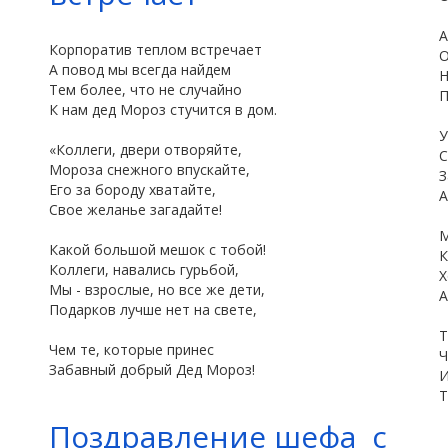
А
Корпоратив теплом встречает
О
А повод мы всегда найдем
Н
Тем более, что не случайно
П
К нам дед Мороз стучится в дом.
У
«Коллеги, двери отворяйте,
С
Мороза снежного впускайте,
З
Его за бороду хватайте,
А
Свое желанье загадайте!
М
Какой большой мешок с тобой!
К
Коллеги, навались гурьбой,
Х
Мы - взрослые, но все же дети,
А
Подарков лучше нет на свете,
Т
Чем те, которые принес
Ч
Забавный добрый Дед Мороз!
И
Т
Поздравление шефа с