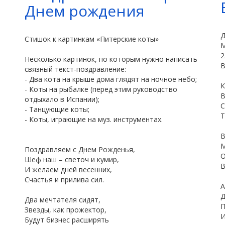
Днем рождения
Д
Стишок к картинкам «Питерские коты»
М
Несколько картинок, по которым нужно написать
В
связный текст-поздравление:
- Два кота на крыше дома глядят на ночное небо;
К
- Коты на рыбалке (перед этим руководство
В
отдыхало в Испании);
С
- Танцующие коты;
Т
- Коты, играющие на муз. инструментах.
В
М
Поздравляем с Днем Рожденья,
О
Шеф наш – светоч и кумир,
В
И желаем дней весенних,
Счастья и прилива сил.
А
Д
Два мечтателя сидят,
П
Звезды, как прожектор,
И
Будут бизнес расширять