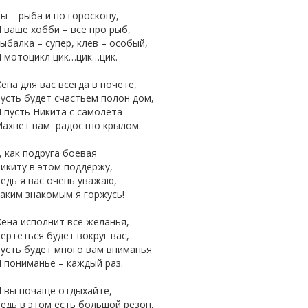
ы – рыба и по гороскопу,
 ваше хобби – все про рыб,
ыбалка – супер, клев – особый,
 мотоцикл цик…цик…цик.
ена для вас всегда в почете,
усть будет счастьем полон дом,
 пусть Никита с самолета
ахнет вам радостно крылом.
, как подруга боевая
икиту в этом поддержу,
едь я вас очень уважаю,
аким знакомым я горжусь!
ена исполнит все желанья,
ертеться будет вокруг вас,
усть будет много вам вниманья
 пониманье – каждый раз.
 вы почаще отдыхайте,
едь в этом есть большой резон,