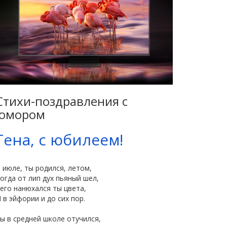
Стихи-поздравления с
юмором
Гена, с юбилеем!
 июле, ты родился, летом,
огда от лип дух пьяный шел,
его нанюхался ты цвета,
 в эйфории и до сих пор.
ы в средней школе отучился,