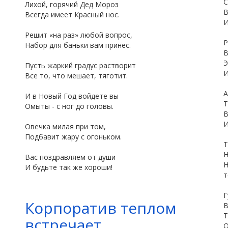
С
Лихой, горячий Дед Мороз
В
Всегда имеет Красный нос.
Решит «на раз» любой вопрос,
Р
Набор для баньки вам принес.
В
Э
Пусть жаркий градус растворит
И
Все то, что мешает, тяготит.
А
И в Новый Год войдете вы
Т
Омыты - с ног до головы.
В
И
Овечка милая при том,
Подбавит жару с огоньком.
Т
Н
Вас поздравляем от души
И будьте так же хороши!
т
Г
Корпоратив теплом
В
Т
встречает
О