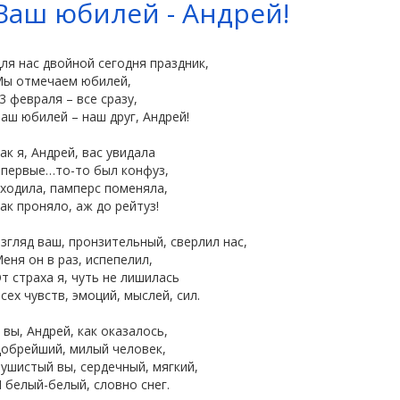
Ваш юбилей - Андрей!
ля нас двойной сегодня праздник,
ы отмечаем юбилей,
23 февраля – все сразу,
аш юбилей – наш друг, Андрей!
ак я, Андрей, вас увидала
первые…то-то был конфуз,
ходила, памперс поменяла,
ак проняло, аж до рейтуз!
згляд ваш, пронзительный, сверлил нас,
еня он в раз, испепелил,
т страха я, чуть не лишилась
сех чувств, эмоций, мыслей, сил.
 вы, Андрей, как оказалось,
обрейший, милый человек,
ушистый вы, сердечный, мягкий,
 белый-белый, словно снег.