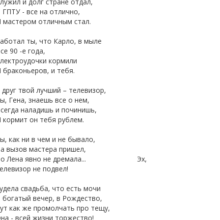
лужил и долг стране отдал,
 ГПТУ - все на отлично,
И мастером отличным стал.
аботал ты, что Карло, в мыле
се 90 -е года,
лектроудочки кормили
 браконьеров, и тебя.
 друг твой лучший – телевизор,
ы, Гена, знаешь все о нем,
сегда наладишь и починишь,
 кормит он тебя рублем.
ы, как ни в чем и не бывало,
а вызов мастера пришел,
Но Лена явно не дремала... Эх,
елевизор не подвел!
удела свадьба, что есть мочи
 богатый вечер, в Рождество,
ут как же промолчать про тещу,
на - всей жизни торжество!